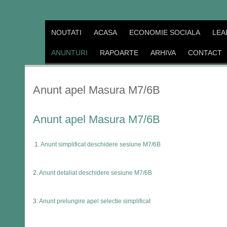
NOUTATI
ACASA
ECONOMIE SOCIALA
LEA
ANUNTURI
RAPOARTE
ARHIVA
CONTACT
Anunt apel Masura M7/6B
Anunt apel Masura M7/6B
1.
Anunt simplificat deschidere sesiune M7/6B
2.
Anunt detaliat deschidere sesiune M7/6B
3.
Anunt prelungire apel selectie simplificat