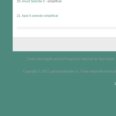
20.
Anunt Selectie 5
- simplificat
21.
Apel-5-selectie-simplificat
„Toate informaţiile privind Programul Național de Dezvoltare 
Copyright © 2017 galcampiabrailei.ro. Toate drepturile rezerva