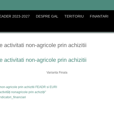
EADER 2023-2027
DESPRE GAL
TERITORIU
FINANTARI
ctivitati non-agricole prin achizitii
ctivitati non-agricole prin achizitii
Varianta Finala
i non-agricole prin achizitii FEADR si EURI
ivități nonagricole prin achiziții”
icatori_financiari