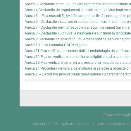
Anexa 3 Declaratie catre GAL privind raportarea platilor efectuate
Anexa 4 Declaratia de angajament a solicitantului privind implemen
Anexa 5 – Fisa masurii 5_6A Inființarea de activități non-agricole pri
Anexa 6 - Declaratie incadrare in categoria de micro-întreprindere 
Anexa 7 - Declaratie privind respectarea regulii de cumul (minimis)
Anexa 8 - Declaratie cu privire la neincadrarea in firme in dificultat
Anexa 9 Declaratie ca solicitantul nu a beneficiat de servicii de co
Anexa 10 Lista codurilor CAEN eligibile
Anexa 11 Fisa verificare a conformitatii si metodologia de verificare
Anexa 12 Fișa de verificare a criteriilor de eligibilitate si a criteriilor
Anexa 13 Fisa verificare pe teren a proiectului si metodologie a pro
Anexa 14 Procedura generala de evaluare si selectie a proiectelor
Anexa 15- Declaratie privind prelucrarea datelor cu caracter perso
„Toate informaţii
Copyright © 2017 galcampiabrailei.ro. Toate drepturile reze