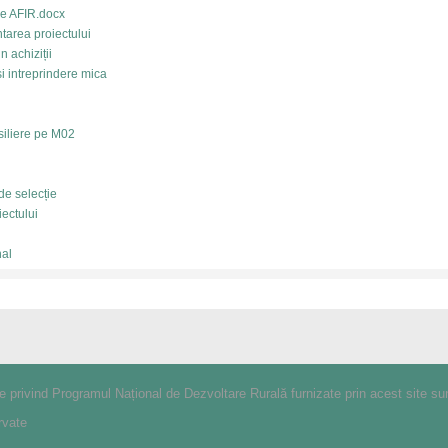
 de AFIR.docx
tarea proiectului
n achiziții
si intreprindere mica
e
nsiliere pe M02
 de selecție
iectului
nal
le privind Programul Național de Dezvoltare Rurală furnizate prin acest site su
rvate