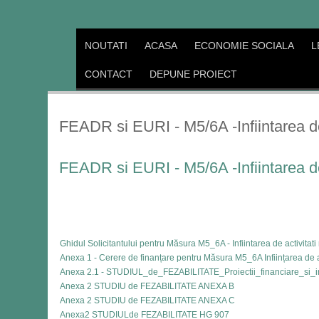
NOUTATI
ACASA
ECONOMIE SOCIALA
L
CONTACT
DEPUNE PROIECT
FEADR si EURI - M5/6A -Infiintarea de a
FEADR si EURI - M5/6A -Infiintarea de a
Ghidul Solicitantului pentru Măsura M5_6A - Infiintarea de activitat
Anexa 1 - Cerere de finanțare pentru Măsura M5_6A Inființarea de act
Anexa 2.1 - STUDIUL_de_FEZABILITATE_Proiectii_financiare_si_ind
Anexa 2 STUDIU de FEZABILITATE ANEXA B
Anexa 2 STUDIU de FEZABILITATE ANEXA C
Anexa2 STUDIULde FEZABILITATE HG 907