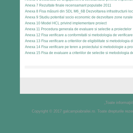
Anexa 7 Rezultate finale recensamant populatie 2011
Anexa 8 Fisa măsurii din SDL M6_6B Dezvoltarea infrastructurii lo
Anexa 9 Studiu potential socio economic de dezvoltare zone rurale
Anexa 10 Model HCL privind implementare proiect
Anexa 11 Procedura generala de evaluare si selectie a proiectelor
Anexa 12 Fisa verificare a conformitatii si metodologia de verificare
Anexa 13 Fisa verificare a criteriilor de eligibilitate si metodologia d
Anexa 14 Fisa verificare pe teren a proiectului si metodologie a pro
Anexa 15 Fisa de evaluare a criteriilor de selectie si metodologia de
„Toate informaţii
Copyright © 2017 galcampiabrailei.ro. Toate drepturile reze