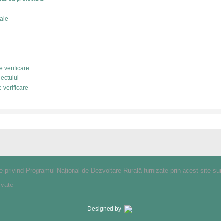
cale
e verificare
iectului
 verificare
le privind Programul Național de Dezvoltare Rurală furnizate prin acest site su
rvate
Designed by