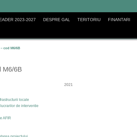
EADER 2023-2027
DESPRE GAL
TERITORIU
FINANTARI
e – cod M6/6B
od M6/6B
2021
astructurii locale
ucrarilor de interventie
de AFIR
tarea proiectului