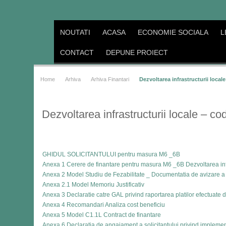
NOUTATI
ACASA
ECONOMIE SOCIALA
L
CONTACT
DEPUNE PROIECT
Home
Arhiva
Arhiva Finantari
Dezvoltarea infrastructurii local
Dezvoltarea infrastructurii locale – c
GHIDUL SOLICITANTULUI pentru masura M6 _6B
Anexa 1 Cerere de finantare pentru masura M6 _6B Dezvoltarea infr
Anexa 2 Model Studiu de Fezabilitate _ Documentatia de avizare a l
Anexa 2.1 Model Memoriu Justificativ
Anexa 3 Declaratie catre GAL privind raportarea platilor efectuate 
Anexa 4 Recomandari Analiza cost beneficiu
Anexa 5 Model C1.1L Contract de finantare
Anexa 6 Declaratia de angajament a solicitantului privind implemen