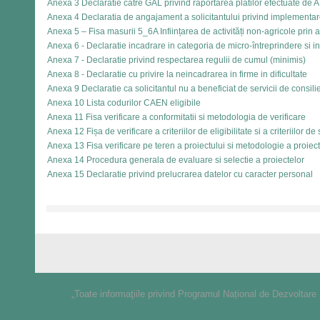
Anexa 3 Declaratie catre GAL privind raportarea platilor efectuate de 
Anexa 4 Declaratia de angajament a solicitantului privind implementar
Anexa 5 – Fisa masurii 5_6A Inființarea de activități non-agricole prin ac
Anexa 6 - Declaratie incadrare in categoria de micro-întreprindere si i
Anexa 7 - Declaratie privind respectarea regulii de cumul (minimis)
Anexa 8 - Declaratie cu privire la neincadrarea in firme in dificultate
Anexa 9 Declaratie ca solicitantul nu a beneficiat de servicii de consil
Anexa 10 Lista codurilor CAEN eligibile
Anexa 11 Fisa verificare a conformitatii si metodologia de verificare
Anexa 12 Fișa de verificare a criteriilor de eligibilitate si a criteriilor de
Anexa 13 Fisa verificare pe teren a proiectului si metodologie a proiect
Anexa 14 Procedura generala de evaluare si selectie a proiectelor
Anexa 15 Declaratie privind prelucrarea datelor cu caracter personal
„Toate informaţiile privind Programul Național de Dezvoltare 