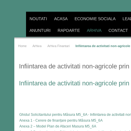
NOUTATI
ACASA
ECONOMIE SOCIALA
LEA
ANUNTURI
RAPOARTE
ARHIVA
CONTACT
Home
Arhiva
Arhiva Finantari
Infiintarea de activitati non-agricole
Infiintarea de activitati non-agricole pri
Infiintarea de activitati non-agricole pri
Ghidul Solicitantului pentru Măsura M5_6A - Infiintarea de activitati non-
Anexa 1 - Cerere de finanțare pentru Măsura M5_6A
Anexa 2 – Model Plan de Afaceri Masura M5_6A