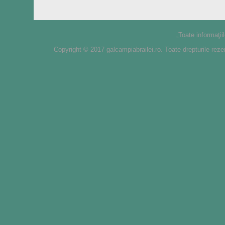
„Toate informaţii
Copyright © 2017 galcampiabrailei.ro. Toate drepturile reze