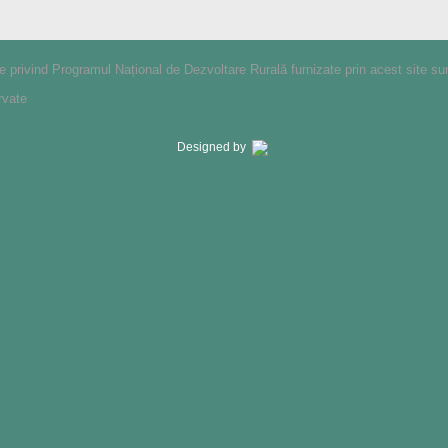
le privind Programul Național de Dezvoltare Rurală furnizate prin acest site su
rvate
Designed by