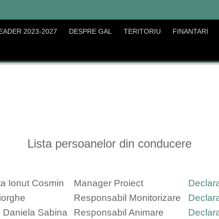
EADER 2023-2027
DESPRE GAL
TERITORIU
FINANTARI
Lista persoanelor din conducere
a Ionut Cosmin
Manager Proiect
Declara
iorghe
Responsabil Monitorizare
Declara
 Daniela Sabina
Responsabil Animare
Declara