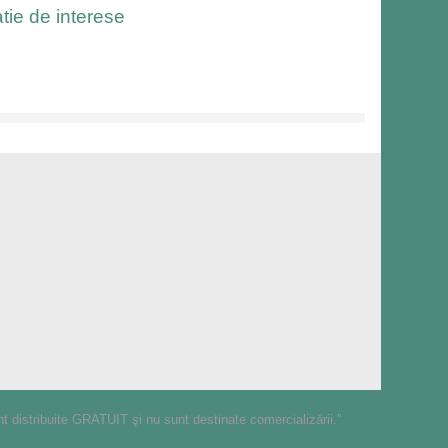
tie de interese
nt distribuite GRATUIT şi nu sunt destinate comercializării.”