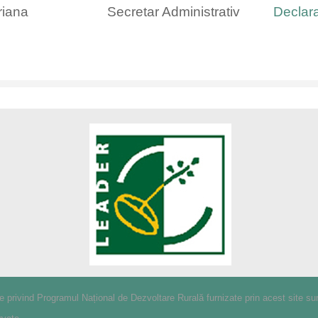
riana
Secretar Administrativ
Declara
le privind Programul Național de Dezvoltare Rurală furnizate prin acest site su