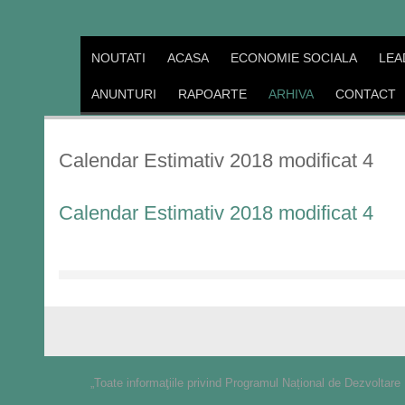
NOUTATI
ACASA
ECONOMIE SOCIALA
LEA
ANUNTURI
RAPOARTE
ARHIVA
CONTACT
Calendar Estimativ 2018 modificat 4
Calendar Estimativ 2018 modificat 4
„Toate informaţiile privind Programul Național de Dezvoltare 